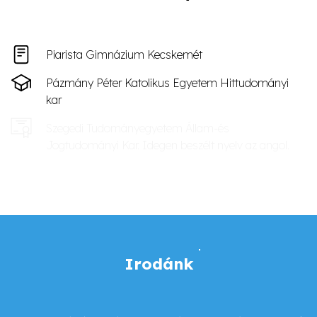
Piarista Gimnázium Kecskemét
Pázmány Péter Katolikus Egyetem Hittudományi
kar
Szegedi Tudományegyetem Állam-és
Jogtudományi Kar. Idegen beszélt nyelv az angol.
Irodánk