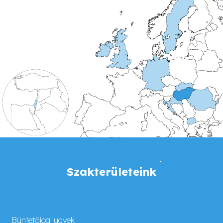
Szakterületeink
Büntetőjogi ügyek