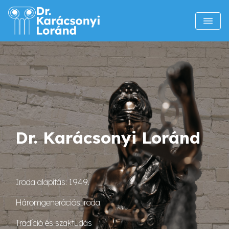
Dr. Karácsonyi Loránd
Iroda alapítás: 1949.
Háromgenerációs iroda.
Tradíció és szaktudás